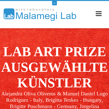
LAB ART PRIZE
AUSGEWÄHLTE
KÜNSTLER
Alejandra Oliva Oliveros & Manuel Daniel Lugo
Rodríguez - Italy, Brigitta Tenkes - Hungary,
Brigitte Puschmann - Germany, Jorgelina