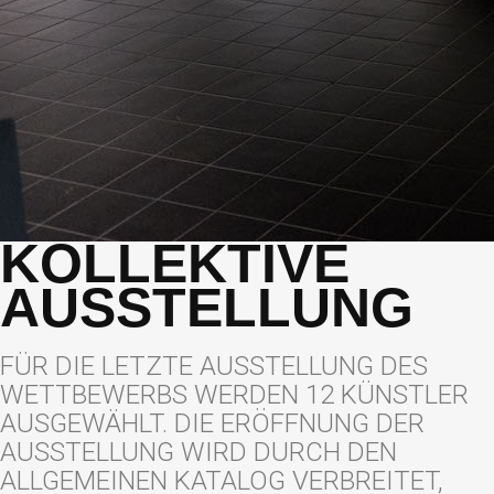
KOLLEKTIVE
AUSSTELLUNG
FÜR DIE LETZTE AUSSTELLUNG DES
WETTBEWERBS WERDEN 12 KÜNSTLER
AUSGEWÄHLT. DIE ERÖFFNUNG DER
AUSSTELLUNG WIRD DURCH DEN
ALLGEMEINEN KATALOG VERBREITET,