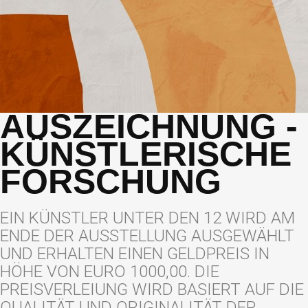
AUSZEICHNUNG -
KÜNSTLERISCHE
FORSCHUNG
EIN KÜNSTLER UNTER DEN 12 WIRD AM
ENDE DER AUSSTELLUNG AUSGEWÄHLT
UND ERHALTEN EINEN GELDPREIS IN
HÖHE VON EURO 1000,00. DIE
PREISVERLEIUNG WIRD BASIERT AUF DIE
QUALITÄT UND ORIGINALITÄT DER