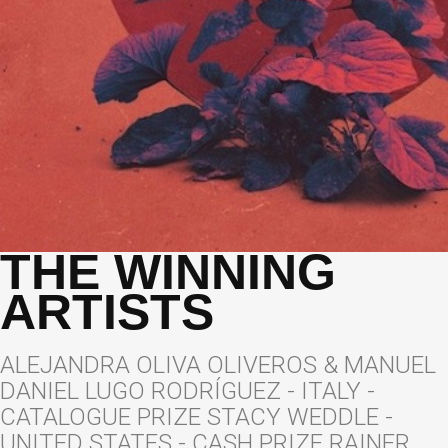
THE WINNING
ARTISTS
ALEJANDRA OLIVA OLIVEROS & MANUEL
DANIEL LUGO RODRÍGUEZ - ITALY -
CATALOGUE PRIZE STACY WEDDLE -
UNITED STATES - CASH PRIZE RAINER