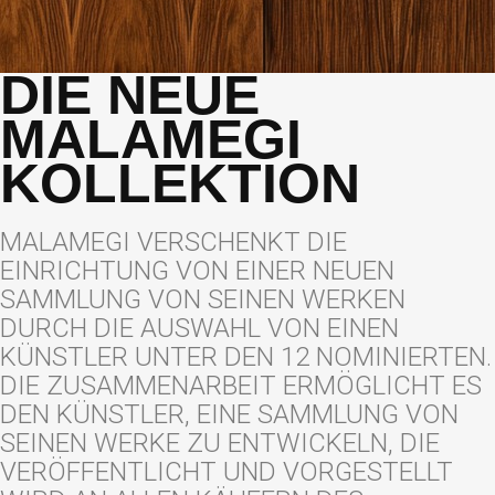
DIE NEUE
MALAMEGI
KOLLEKTION
MALAMEGI VERSCHENKT DIE
EINRICHTUNG VON EINER NEUEN
SAMMLUNG VON SEINEN WERKEN
DURCH DIE AUSWAHL VON EINEN
KÜNSTLER UNTER DEN 12 NOMINIERTEN.
DIE ZUSAMMENARBEIT ERMÖGLICHT ES
DEN KÜNSTLER, EINE SAMMLUNG VON
SEINEN WERKE ZU ENTWICKELN, DIE
VERÖFFENTLICHT UND VORGESTELLT